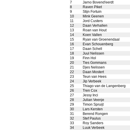
7
Jarno Bovend'eerdt
8
Raven Piket
9
Stijn Fortuin
10
Mink Geenen
11
Jord Custers
12
Daan Verhallen
13
Roan van Hout
14
Koen Vallen
15
Ryan van Groenendaal
16
Evan Schouenberg
17
Daan Schell
18
Juul Nelissen
19
Finn Hol
20
Ties Gommans
21
Djes Nelissen
22
Daan Mostert
23
Teun van Hees
24
Jip Verbeek
25
Thiago van de Langenberg
26
Tren Cox
27
Jessy Inci
28
Julian Veenje
29
Timon Spruijt
30
Lars Kersten
31
Berend Rongen
32
Stef Paulus
33
Roy Sanders
34
Luuk Verbeek