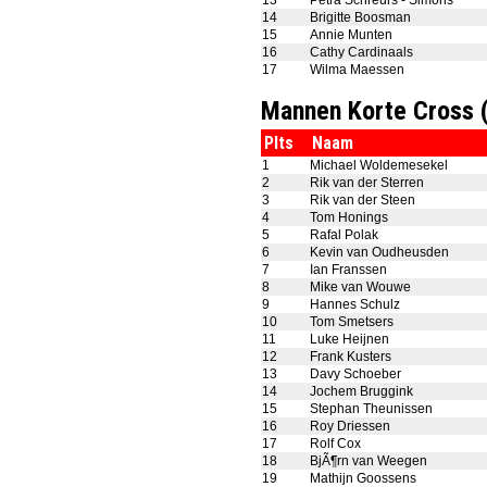
13
Petra Schreurs - Simons
14
Brigitte Boosman
15
Annie Munten
16
Cathy Cardinaals
17
Wilma Maessen
Mannen Korte Cross
Plts
Naam
1
Michael Woldemesekel
2
Rik van der Sterren
3
Rik van der Steen
4
Tom Honings
5
Rafal Polak
6
Kevin van Oudheusden
7
Ian Franssen
8
Mike van Wouwe
9
Hannes Schulz
10
Tom Smetsers
11
Luke Heijnen
12
Frank Kusters
13
Davy Schoeber
14
Jochem Bruggink
15
Stephan Theunissen
16
Roy Driessen
17
Rolf Cox
18
BjÃ¶rn van Weegen
19
Mathijn Goossens