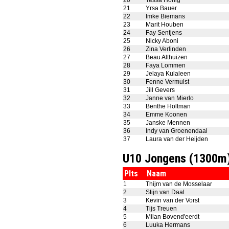
20
Tessa Honig
21
Yrsa Bauer
22
Imke Biemans
23
Marit Houben
24
Fay Sentjens
25
Nicky Aboni
26
Zina Verlinden
27
Beau Althuizen
28
Faya Lommen
29
Jelaya Kulaleen
30
Fenne Vermulst
31
Jill Gevers
32
Janne van Mierlo
33
Benthe Holtman
34
Emme Koonen
35
Janske Mennen
36
Indy van Groenendaal
37
Laura van der Heijden
U10 Jongens (1300m
Plts
Naam
1
Thijm van de Mosselaar
2
Stijn van Daal
3
Kevin van der Vorst
4
Tijs Treuen
5
Milan Bovend'eerdt
6
Luuka Hermans