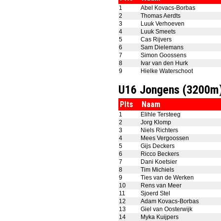
1
Abel Kovacs-Borbas
2
Thomas Aerdts
3
Luuk Verhoeven
4
Luuk Smeets
5
Cas Rijvers
6
Sam Dielemans
7
Simon Goossens
8
Ivar van den Hurk
9
Hielke Waterschoot
U16 Jongens (3200m
Plts
Naam
1
Elihle Tersteeg
2
Jorg Klomp
3
Niels Richters
4
Mees Vergoossen
5
Gijs Deckers
6
Ricco Beckers
7
Dani Koetsier
8
Tim Michiels
9
Ties van de Werken
10
Rens van Meer
11
Sjoerd Stel
12
Adam Kovacs-Borbas
13
Giel van Oosterwijk
14
Myka Kuijpers