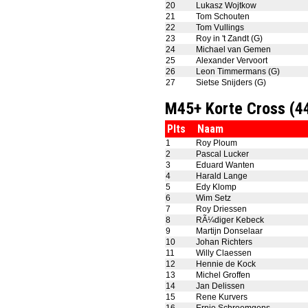
20
Lukasz Wojtkow
21
Tom Schouten
22
Tom Vullings
23
Roy in 't Zandt (G)
24
Michael van Gemen
25
Alexander Vervoort
26
Leon Timmermans (G)
27
Sietse Snijders (G)
M45+ Korte Cross (
Plts
Naam
1
Roy Ploum
2
Pascal Lucker
3
Eduard Wanten
4
Harald Lange
5
Edy Klomp
6
Wim Setz
7
Roy Driessen
8
RÃ¼diger Kebeck
9
Martijn Donselaar
10
Johan Richters
11
Willy Claessen
12
Hennie de Kock
13
Michel Groffen
14
Jan Delissen
15
Rene Kurvers