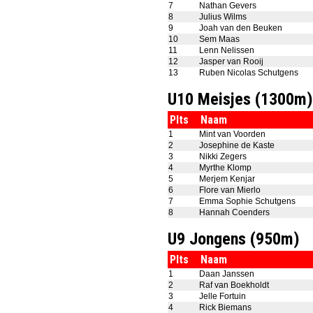
7
Nathan Gevers
8
Julius Wilms
9
Joah van den Beuken
10
Sem Maas
11
Lenn Nelissen
12
Jasper van Rooij
13
Ruben Nicolas Schutgens
U10 Meisjes (1300m)
Plts
Naam
1
Mint van Voorden
2
Josephine de Kaste
3
Nikki Zegers
4
Myrthe Klomp
5
Merjem Kenjar
6
Flore van Mierlo
7
Emma Sophie Schutgens
8
Hannah Coenders
U9 Jongens (950m)
Plts
Naam
1
Daan Janssen
2
Raf van Boekholdt
3
Jelle Fortuin
4
Rick Biemans