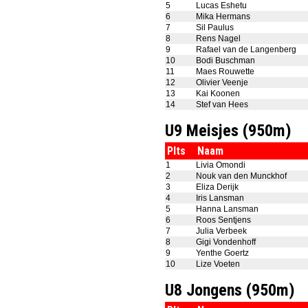
5
Lucas Eshetu
6
Mika Hermans
7
Sil Paulus
8
Rens Nagel
9
Rafael van de Langenberg
10
Bodi Buschman
11
Maes Rouwette
12
Olivier Veenje
13
Kai Koonen
14
Stef van Hees
U9 Meisjes (950m)
Plts
Naam
1
Livia Omondi
2
Nouk van den Munckhof
3
Eliza Derijk
4
Iris Lansman
5
Hanna Lansman
6
Roos Sentjens
7
Julia Verbeek
8
Gigi Vondenhoff
9
Yenthe Goertz
10
Lize Voeten
U8 Jongens (950m)