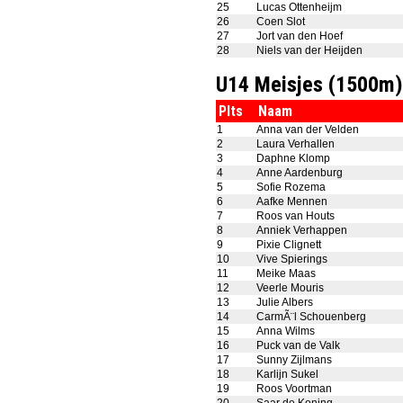
25
Lucas Ottenheijm
26
Coen Slot
27
Jort van den Hoef
28
Niels van der Heijden
U14 Meisjes (1500m)
Plts
Naam
1
Anna van der Velden
2
Laura Verhallen
3
Daphne Klomp
4
Anne Aardenburg
5
Sofie Rozema
6
Aafke Mennen
7
Roos van Houts
8
Anniek Verhappen
9
Pixie Clignett
10
Vive Spierings
11
Meike Maas
12
Veerle Mouris
13
Julie Albers
14
CarmÃ¨l Schouenberg
15
Anna Wilms
16
Puck van de Valk
17
Sunny Zijlmans
18
Karlijn Sukel
19
Roos Voortman