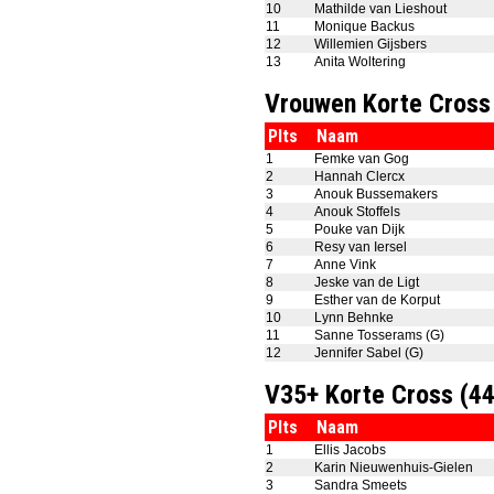
10
Mathilde van Lieshout
11
Monique Backus
12
Willemien Gijsbers
13
Anita Woltering
Vrouwen Korte Cross
Plts
Naam
1
Femke van Gog
2
Hannah Clercx
3
Anouk Bussemakers
4
Anouk Stoffels
5
Pouke van Dijk
6
Resy van Iersel
7
Anne Vink
8
Jeske van de Ligt
9
Esther van de Korput
10
Lynn Behnke
11
Sanne Tosserams (G)
12
Jennifer Sabel (G)
V35+ Korte Cross (4
Plts
Naam
1
Ellis Jacobs
2
Karin Nieuwenhuis-Gielen
3
Sandra Smeets