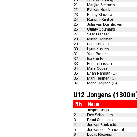
20
Saar de Koning
21
Marijke Schraets
22
Evi van Horck
23
Emmy Kluckow
24
Ranomi Rijntjes
25
Julia van Duijnhoven
26
Quinty Coumans
27
Saar Fransen
28
Mirthe Holtman
29
Lara Peeters
30
Lynn Kusters
31
Yara Bauer
32
Isa van Es
33
Fenna Linssen
34
Mirre Goosen
35
Erlan Rangan (G)
36
Marij Heijnen (G)
37
Merie Heijnen (G)
U12 Jongens (1300m
Plts
Naam
1
Jasper Derijk
2
Dex Scheepers
3
Brent Smetsers
4
Jur van Boekholdt
5
Jor van den Munckhof
6
Lucas Rozema