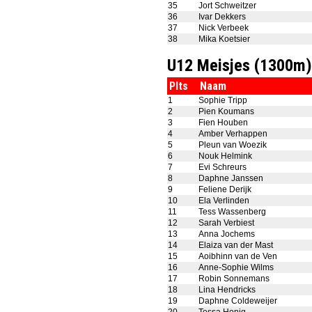
35
Jort Schweitzer
36
Ivar Dekkers
37
Nick Verbeek
38
Mika Koetsier
U12 Meisjes (1300m)
Plts
Naam
1
Sophie Tripp
2
Pien Koumans
3
Fien Houben
4
Amber Verhappen
5
Pleun van Woezik
6
Nouk Helmink
7
Evi Schreurs
8
Daphne Janssen
9
Feliene Derijk
10
Ela Verlinden
11
Tess Wassenberg
12
Sarah Verbiest
13
Anna Jochems
14
Elaiza van der Mast
15
Aoibhinn van de Ven
16
Anne-Sophie Wilms
17
Robin Sonnemans
18
Lina Hendricks
19
Daphne Coldeweijer