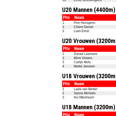
16
Ernie Schroemgens
U20 Mannen (4400m)
Plts
Naam
1
Finn Hensgens
2
Chiem Denen
3
Liam Ernst
U20 Vrouwen (3200m
Plts
Naam
1
Danae Leemans
2
Mirre Vissers
3
Carlijn Mols
4
Meike Janssen
U18 Vrouwen (3200m
Plts
Naam
1
Layla van Berkel
2
Sanne Michiels
3
Iris Ottenheym
U18 Mannen (3200m)
Plts
Naam