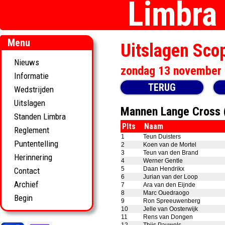
Limbra
Menu
Uitslagen Scop
Nieuws
zondag 13 november
Informatie
TERUG
Wedstrijden
Uitslagen
Mannen Lange Cross
Standen Limbra
Plts
Naam
Reglement
1
Teun Duisters
Puntentelling
2
Koen van de Mortel
3
Teun van den Brand
Herinnering
4
Werner Gentle
5
Daan Hendrikx
Contact
6
Jurian van der Loop
Archief
7
Ara van den Eijnde
8
Marc Ouedraogo
Begin
9
Ron Spreeuwenberg
10
Jelle van Oosterwijk
11
Rens van Dongen