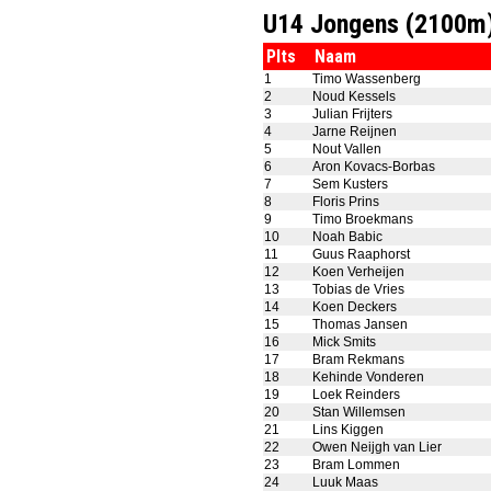
U14 Jongens (2100m
Plts
Naam
1
Timo Wassenberg
2
Noud Kessels
3
Julian Frijters
4
Jarne Reijnen
5
Nout Vallen
6
Aron Kovacs-Borbas
7
Sem Kusters
8
Floris Prins
9
Timo Broekmans
10
Noah Babic
11
Guus Raaphorst
12
Koen Verheijen
13
Tobias de Vries
14
Koen Deckers
15
Thomas Jansen
16
Mick Smits
17
Bram Rekmans
18
Kehinde Vonderen
19
Loek Reinders
20
Stan Willemsen
21
Lins Kiggen
22
Owen Neijgh van Lier
23
Bram Lommen
24
Luuk Maas