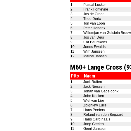
1
Pascal Lucker
2
Frank Fonteyne
3
Jos de Groot
4
Theo Derix
5
Ton van Loon
6
Peter Hendrix
7
Willemjan van Golstein Brouw
8
Jos van Deur
9
Cor Beurskens
10
Jones Ewalds
11
Wim Janssen
12
Marcel Jansen
M60+ Lange Cross (
Plts
Naam
1
Jack Rutten
2
Jack Niessen
3
Johan van Gageldonk
4
John Kocken
5
Wiel van Lier
6
Zbigniew Lulis
7
Hans Peeters
8
Roland van den Bogaard
9
Hans Cardinaals
10
Joep Geelen
11
Geert Janssen