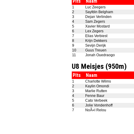
Plts
Naam
1
Luc Zeegers
2
Sayfdin Belgham
3
Dejan Verlinden
4
Sam Zegers
5
Xavier Mostard
6
Lex Zegers
7
Elias Verbiest
8
Krijn Dekkers
9
Sevijn Derijk
10
Guus Treuen
11
Jonah Ouedraogo
U8 Meisjes (950m)
Plts
Naam
1
Charlotte Wilms
2
Kaylin Omondi
3
Marlie Rutten
4
Fenne Baur
5
Cato Verbeek
6
Jolie Vondenhoff
7
NoÃ«l Relou