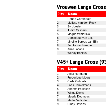
Vrouwen Lange Cros
Plts
Naam
1
Renee Cardinaals
2
Melissa van den Reek
3
Evi Joosten
4
Judith Gijsbers
5
Magda Winiarska
6
Dominique van Eijk
7
Mireille Boreas-van Eijk
8
Femke van Heugten
9
Anke Jacobs
10
Wendy Backus
V45+ Lange Cross (
Plts
Naam
1
Anita Hermann
2
Frederique Moors
3
Carla Gubbels
4
Loes Heuvelmans
5
Annette Philipsen
6
Wilma Derks
7
Magda Doumpas
8
Marlie Verlinden
9
Cindy Hovens