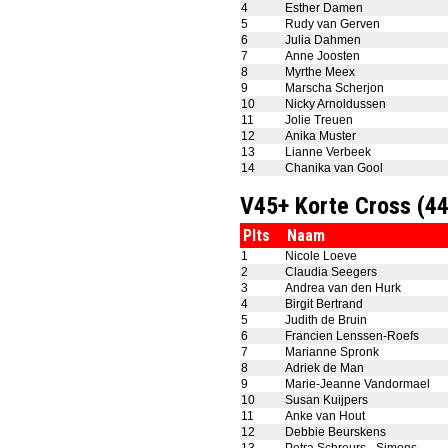
4
Esther Damen
5
Rudy van Gerven
6
Julia Dahmen
7
Anne Joosten
8
Myrthe Meex
9
Marscha Scherjon
10
Nicky Arnoldussen
11
Jolie Treuen
12
Anika Muster
13
Lianne Verbeek
14
Chanika van Gool
V45+ Korte Cross (4
Plts
Naam
1
Nicole Loeve
2
Claudia Seegers
3
Andrea van den Hurk
4
Birgit Bertrand
5
Judith de Bruin
6
Francien Lenssen-Roefs
7
Marianne Spronk
8
Adriek de Man
9
Marie-Jeanne Vandormael
10
Susan Kuijpers
11
Anke van Hout
12
Debbie Beurskens