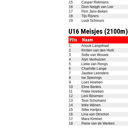
15
Casper Rekmans
16
Dion Neijgh van Lier
17
Finn Jans-Beken
18
Tijs Rijvers
19
Luuk Schreurs
U16 Meisjes (2100m)
Plts
Naam
1
Anouk Langstraat
2
Kirsten van den Hurk
3
Sofie van Wouwe
4
Alyn Venhuizen
5
Lieke van Rengs
6
Charlotte Lange
7
Jaydee Leenders
8
Ise Spierings
9
Loes Hoeben
10
Eline Bartels
11
Freke Hoeben
12
Leni Bloemen
13
Tess Schumans
14
Imke Wijnen
15
Silke Hartjes
16
Lina van Oirschot
17
Mara Kimmel
18
Fiene van de Werken