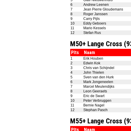
5
Olav Nieuwenhuis
6
Andrew Leenen
7
Jean Pierre Gloudemans
8
Roger Janssen
9
Carry Pijls
10
Eddy Geboers
11
Mario Kessels
12
Stefan Rus
M50+ Lange Cross (
Plts
Naam
1
Erik Houben
2
Edwin Kok
3
Chris van Schijndel
4
John Thielen
5
Sven van den Hurk
6
Mark Jongeneelen
7
Marcel Meulendijks
8
Leon Geeraets
9
Eric de Swart
10
Peter Verbruggen
11
Bernie Nagel
12
Stephan Pasch
M55+ Lange Cross (
Plts
Naam