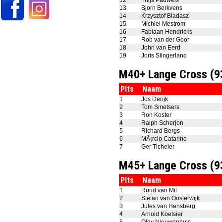
12
Thijs Pauwels
13
Bjorn Berkvens
14
Krzysztof Biadasz
15
Michiel Mestrom
16
Fabiaan Hendricks
17
Rob van der Goor
18
Johri van Eerd
19
Joris Slingerland
M40+ Lange Cross (
Plts
Naam
1
Jos Derijk
2
Tom Smetsers
3
Ron Koster
4
Ralph Scherjon
5
Richard Bergs
6
MÃ¡rcio Catarino
7
Ger Ticheler
M45+ Lange Cross (
Plts
Naam
1
Ruud van Mil
2
Stefan van Oosterwijk
3
Jules van Hensberg
4
Arnold Koetsier